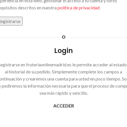
periencia en esta web, gestionar el acceso a tu cuenta y otros
opósitos descritos en nuestra
política de privacidad
.
Registrarse
O
Login
egistrarse en fruteriaonlinemadrid.es le permite acceder al estado
al historial de su pedido. Simplemente complete los campos a
ontinuación y crearemos una cuenta para usted en poco tiempo. So
e pediremos la información necesaria para que el proceso de comp
sea más rápido y sencillo.
ACCEDER