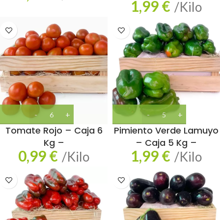
1,99
€
/Kilo
Tomate Rojo – Caja 6
Pimiento Verde Lamuyo
Kg –
– Caja 5 Kg –
0,99
€
1,99
€
/Kilo
/Kilo