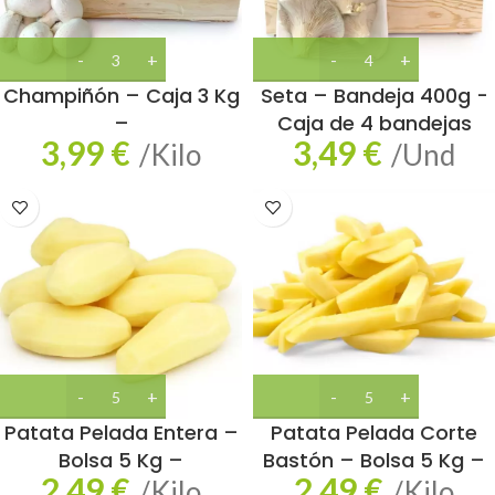
Champiñón – Caja 3 Kg
Seta – Bandeja 400g -
–
Caja de 4 bandejas
3,99
€
3,49
€
/Kilo
/Und
Patata Pelada Entera –
Patata Pelada Corte
Bolsa 5 Kg –
Bastón – Bolsa 5 Kg –
2,49
€
2,49
€
/Kilo
/Kilo