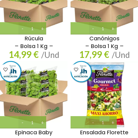
Rúcula
Canónigos
– Bolsa 1 Kg –
– Bolsa 1 Kg –
14,99
€
17,99
€
/Und
/Und
Epinaca Baby
Ensalada Florette