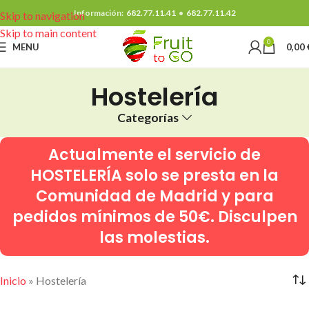
Información:
682.77.11.41
•
682.77.11.42
Skip to navigation
Skip to main content
0
MENU
0,00
Hostelería
Categorías
Actualmente el servicio de
HOSTELERÍA
solo se presta en la
Comunidad de Madrid y para
pedidos mínimos de 50€. Disculpen
las molestias.
Inicio
»
Hostelería