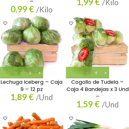
1,99
€
–
/Kilo
0,99
€
/Kilo
Lechuga Iceberg – Caja
Cogollo de Tudela –
9 – 12 pz
Caja 4 Bandejas x 3 Und
1,89
€
/Und
–
1,59
€
/Und