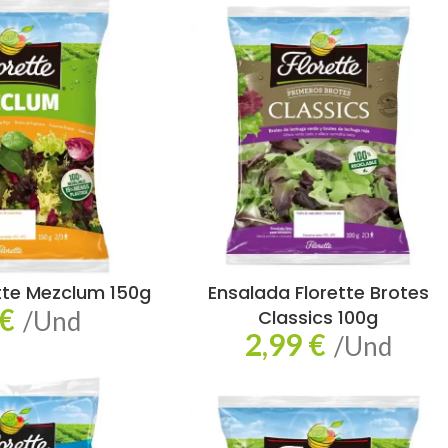
tte Mezclum 150g
Ensalada Florette Brotes
€
/Und
Classics 100g
2,99
€
/Und