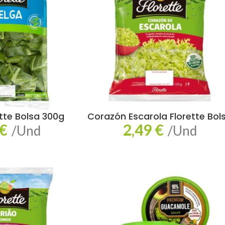
tte Bolsa 300g
Corazón Escarola Florette Bol
€
2,49
€
/Und
/Und