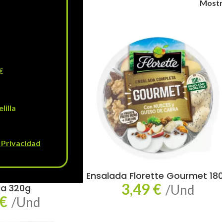
Most
€
lilla
e Privacidad
orette Pasta y
Ensalada Florette Gourmet 18
3,49
€
la 320g
/Und
€
/Und