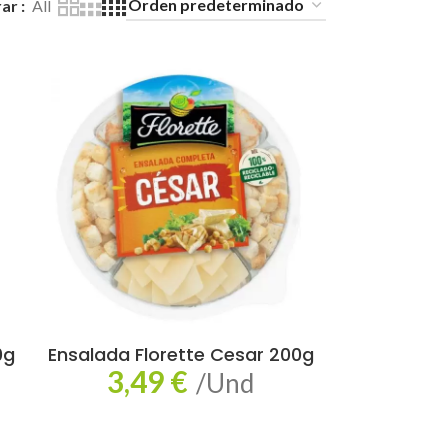
rar
All
0g
Ensalada Florette Cesar 200g
3,49
€
/Und