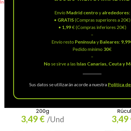
Inicio
»
Ensaladas
Envío
Madrid centro
y
alrededores
:
•
GRATIS
(Compras superiores a 20€)
•
1,99
€ (Compras inferiores 20€)
–
Envío resto
Península
y
Baleares
:
9,99
Pedido mínimo
30
€
–
No
se sirve a las
Islas Canarias, Ceuta y Me
Sus datos se utilizarán acorde a nuestra
Política d
Ensalada Florette New Yorker
Ensalada Fl
200g
Rúcu
3,49
€
3,49
/Und