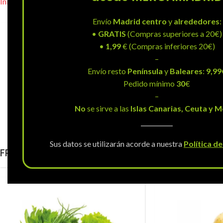
Inicio
»
Tienda
Envío
Madrid centro
y
alrededores
:
•
GRATIS
(Compras superiores a 20€)
•
1,99
€ (Compras inferiores 20€)
–
Envío resto
Península
y
Baleares
:
9,99
Pedido mínimo
30
€
–
No
se sirve a las
Islas Canarias, Ceuta y Me
FRUTA
Sus datos se utilizarán acorde a nuestra
Política d
FRUTA
TROPICAL