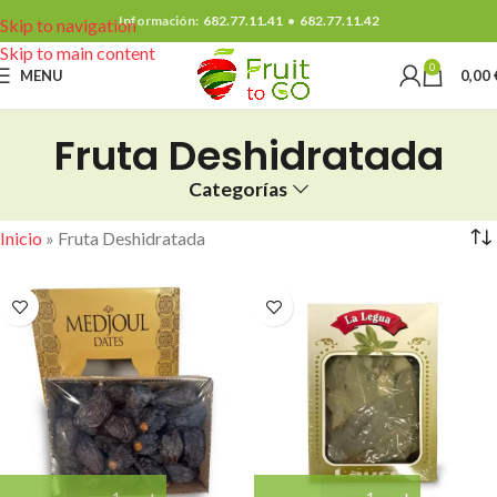
Información:
682.77.11.41
•
682.77.11.42
Skip to navigation
Skip to main content
0
MENU
0,00
Fruta Deshidratada
Categorías
Inicio
»
Fruta Deshidratada