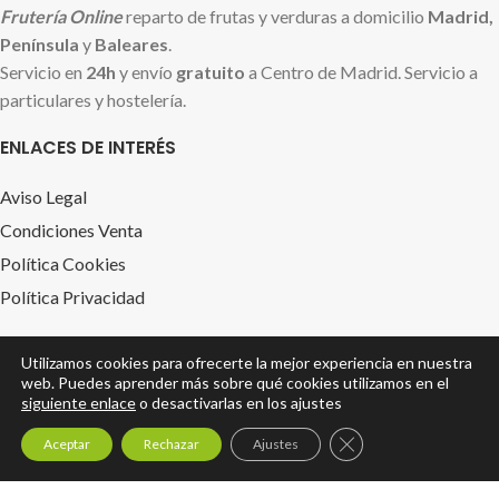
Frutería Online
reparto de frutas y verduras a domicilio
Madrid,
Península
y
Baleares
.
Servicio en
24h
y envío
gratuito
a Centro de Madrid. Servicio a
particulares y hostelería.
ENLACES DE INTERÉS
Aviso Legal
Condiciones Venta
Política Cookies
Política Privacidad
FRUTERIAONLINEMADRID.ES
Utilizamos cookies para ofrecerte la mejor experiencia en nuestra
web. Puedes aprender más sobre qué cookies utilizamos en el
Tienda
siguiente enlace
o desactivarlas en los ajustes
Cestas de Frutas
0
Cerrar el banner de 
Aceptar
Rechazar
Ajustes
Empresa
Tienda
Lista Compra
Cesta
Mi cuenta