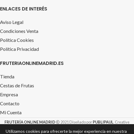
ENLACES DE INTERÉS
Aviso Legal
Condiciones Venta
Política Cookies
Política Privacidad
FRUTERIAONLINEMADRID.ES
Tienda
Cestas de Frutas
Empresa
Contacto
Mi Cuenta
FRUTERÍA ONLINE MADRID
2021 Diseñado por
PUBLIPAUL
. Creative
Design S.L. &
TIENDAROTULACION.com
Utilizamos cookies para ofrecerte la mejor experiencia en nuestra