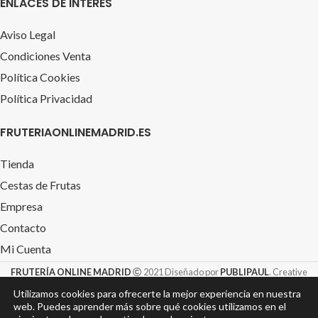
ENLACES DE INTERÉS
Aviso Legal
Condiciones Venta
Política Cookies
Política Privacidad
FRUTERIAONLINEMADRID.ES
Tienda
Cestas de Frutas
Empresa
Contacto
Mi Cuenta
FRUTERÍA ONLINE MADRID
2021 Diseñado por
PUBLIPAUL
. Creative
Design S.L. &
TIENDAROTULACION.com
Utilizamos cookies para ofrecerte la mejor experiencia en nuestra
web. Puedes aprender más sobre qué cookies utilizamos en el