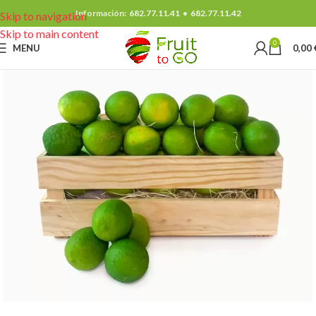
Información:
682.77.11.41
•
682.77.11.42
Skip to navigation
Skip to main content
0
MENU
0,00