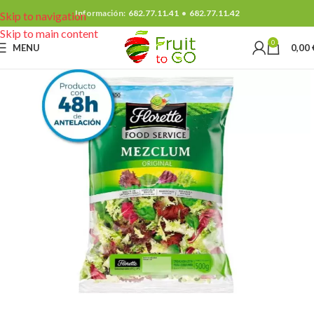
Información:
682.77.11.41
•
682.77.11.42
Skip to navigation
Skip to main content
0
MENU
0,00