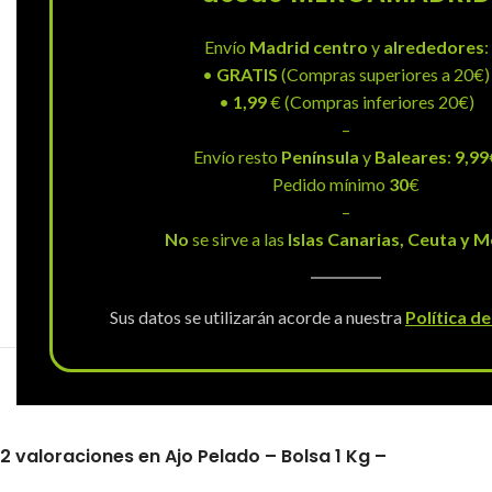
Envío
Madrid centro
y
alrededores
:
•
GRATIS
(Compras superiores a 20€)
•
1,99
€ (Compras inferiores 20€)
–
Envío resto
Península
y
Baleares
:
9,99
Pedido mínimo
30
€
–
No
se sirve a las
Islas Canarias, Ceuta y Me
Sus datos se utilizarán acorde a nuestra
Política d
VALORACI
2 valoraciones en
Ajo Pelado – Bolsa 1 Kg –