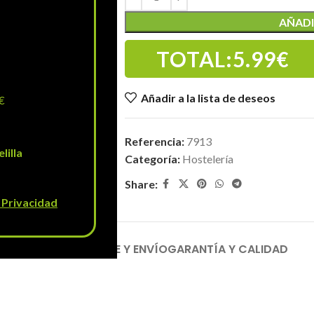
AÑADI
TOTAL:
5.99€
Añadir a la lista de deseos
€
Referencia:
7913
lilla
Categoría:
Hostelería
Share:
e Privacidad
ONES (2)
TRANSPORTE Y ENVÍO
GARANTÍA Y CALIDAD