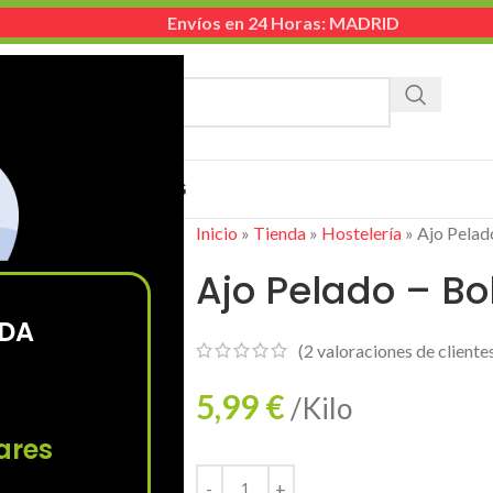
Envíos en 24 Horas: MADRID
TEGORÍA
EMPRESA
CONTACTO
BLOG
Inicio
»
Tienda
»
Hostelería
»
Ajo Pelad
Ajo Pelado – Bo
ODA
(
2
valoraciones de cliente
5,99
€
/Kilo
ares