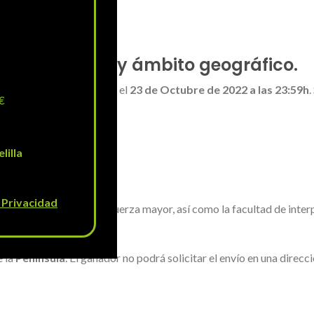
emanal 50€
«.
n del concurso y ámbito geográfico.
a las 00:00h
y finalizará el
23 de Octubre de 2022 a las 23:59h
.
€
h
lilla
9h
9h
e Privacidad
del concurso en caso de fuerza mayor, así como la facultad de inte
e la
Península
. El ganador no podrá solicitar el envío en una direcc