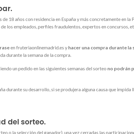
par.
s de 18 años con residencia en España y más concretamente en la P
 de los empleados, perfiles fraudulentos, expertos en concursos, e
trase
en fruteriaonlinemadrid.es y
hacer una compra durante la 
lida durante la semana de la compra.
iendo un pedido en las siguientes semanas del sorteo
no podrán p
a durante su desarrollo, si se produjera alguna causa que impida ll
d del sorteo.
orteo o la selección del ganador), una vez cerradas las participacion