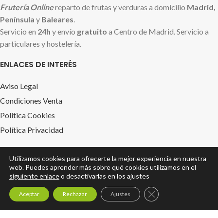
Frutería Online
reparto de frutas y verduras a domicilio
Madrid,
Península
y
Baleares
.
Servicio en
24h
y envío
gratuito
a Centro de Madrid. Servicio a
particulares y hostelería.
ENLACES DE INTERÉS
Aviso Legal
Condiciones Venta
Política Cookies
Política Privacidad
FRUTERIAONLINEMADRID.ES
Utilizamos cookies para ofrecerte la mejor experiencia en nuestra
web. Puedes aprender más sobre qué cookies utilizamos en el
Tienda
siguiente enlace
o desactivarlas en los ajustes
Cestas de Frutas
0
Cerrar el banner de 
Aceptar
Rechazar
Ajustes
Empresa
Tienda
Lista Compra
Cesta
Mi cuenta