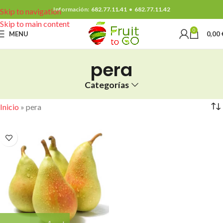
Información:
682.77.11.41
•
682.77.11.42
Skip to navigation
Skip to main content
0
MENU
0,00
pera
Categorías
Inicio
»
pera