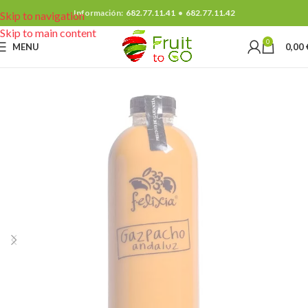
Información:
682.77.11.41
•
682.77.11.42
Skip to navigation
Skip to main content
0
MENU
0,00