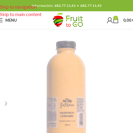
Información:
682.77.11.41
•
682.77.11.42
Skip to navigation
Skip to main content
0
MENU
0,00