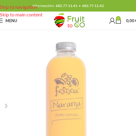
Información:
682.77.11.41
•
682.77.11.42
Skip to navigation
Skip to main content
0
MENU
0,00