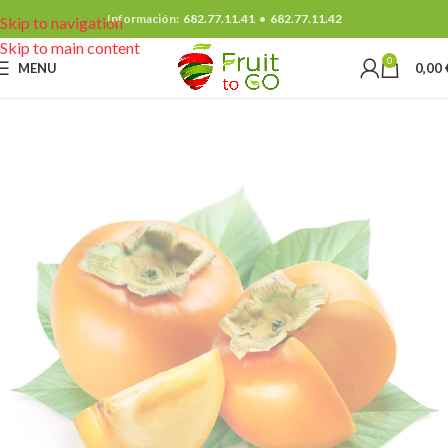
Información:
682.77.11.41
•
682.77.11.42
Skip to navigation
Skip to main content
0
MENU
0,00