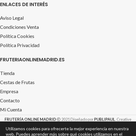
ENLACES DE INTERÉS
Aviso Legal
Condiciones Venta
Política Cookies
Política Privacidad
FRUTERIAONLINEMADRID.ES
Tienda
Cestas de Frutas
Empresa
Contacto
Mi Cuenta
FRUTERÍA ONLINE MADRID
2021 Diseñado por
PUBLIPAUL
. Creative
Design S.L. &
TIENDAROTULACION.com
Utilizamos cookies para ofrecerte la mejor experiencia en nuestra
web. Puedes aprender más sobre qué cookies utilizamos en el