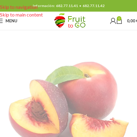
Información:
682.77.11.41
•
682.77.11.42
Skip to navigation
Skip to main content
0
MENU
0,00