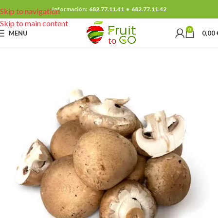
Información:
682.77.11.41
•
682.77.11.42
Skip to navigation
Skip to main content
0
MENU
0,00