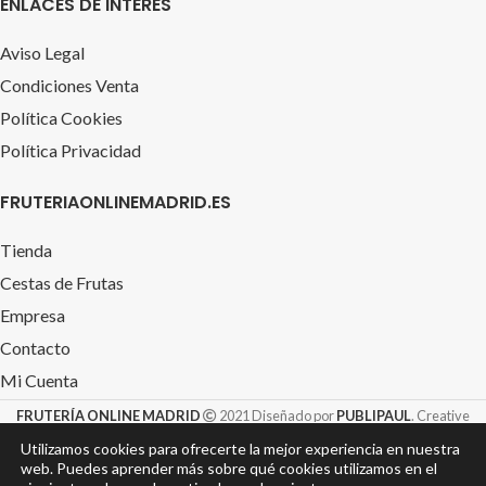
ENLACES DE INTERÉS
Aviso Legal
Condiciones Venta
Política Cookies
Política Privacidad
FRUTERIAONLINEMADRID.ES
Tienda
Cestas de Frutas
Empresa
Contacto
Mi Cuenta
FRUTERÍA ONLINE MADRID
2021 Diseñado por
PUBLIPAUL
. Creative
Design S.L. &
TIENDAROTULACION.com
Utilizamos cookies para ofrecerte la mejor experiencia en nuestra
web. Puedes aprender más sobre qué cookies utilizamos en el