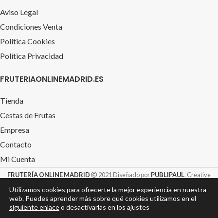
Aviso Legal
Condiciones Venta
Política Cookies
Política Privacidad
FRUTERIAONLINEMADRID.ES
Tienda
Cestas de Frutas
Empresa
Contacto
Mi Cuenta
FRUTERÍA ONLINE MADRID
2021 Diseñado por
PUBLIPAUL
. Creative
Design S.L. &
TIENDAROTULACION.com
Utilizamos cookies para ofrecerte la mejor experiencia en nuestra
web. Puedes aprender más sobre qué cookies utilizamos en el
siguiente enlace
o desactivarlas en los ajustes