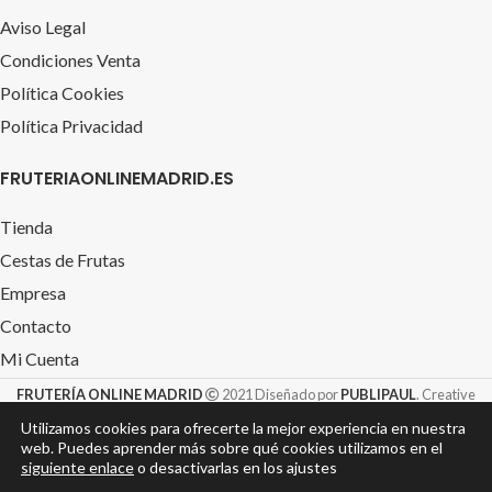
Aviso Legal
Condiciones Venta
Política Cookies
Política Privacidad
FRUTERIAONLINEMADRID.ES
Tienda
Cestas de Frutas
Empresa
Contacto
Mi Cuenta
FRUTERÍA ONLINE MADRID
2021 Diseñado por
PUBLIPAUL
. Creative
Design S.L. &
TIENDAROTULACION.com
Utilizamos cookies para ofrecerte la mejor experiencia en nuestra
web. Puedes aprender más sobre qué cookies utilizamos en el
siguiente enlace
o desactivarlas en los ajustes