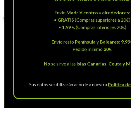
Envío
Madrid centro
y
alrededores
:
•
GRATIS
(Compras superiores a 20€)
•
1,99
€ (Compras inferiores 20€)
–
Envío resto
Península
y
Baleares
:
9,99
Pedido mínimo
30
€
–
No
se sirve a las
Islas Canarias, Ceuta y Me
Sus datos se utilizarán acorde a nuestra
Política d