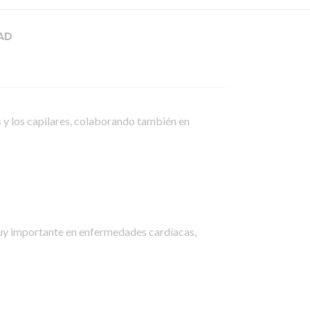
AD
as y los capilares, colaborando también en
muy importante en enfermedades cardíacas,