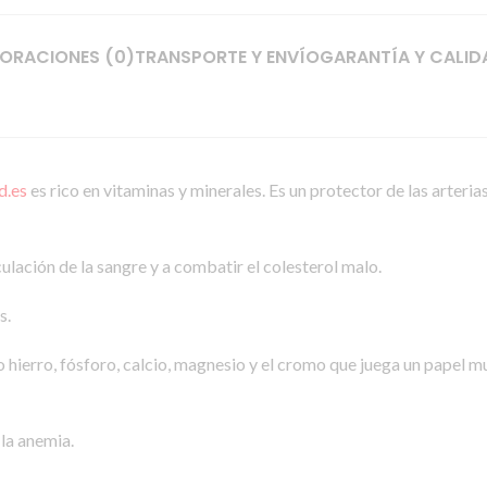
ORACIONES (0)
TRANSPORTE Y ENVÍO
GARANTÍA Y CALID
d.es
es rico en vitaminas y minerales. Es un protector de las arteri
culación de la sangre y a combatir el colesterol malo.
s.
hierro, fósforo, calcio, magnesio y el cromo que juega un papel 
 la anemia.