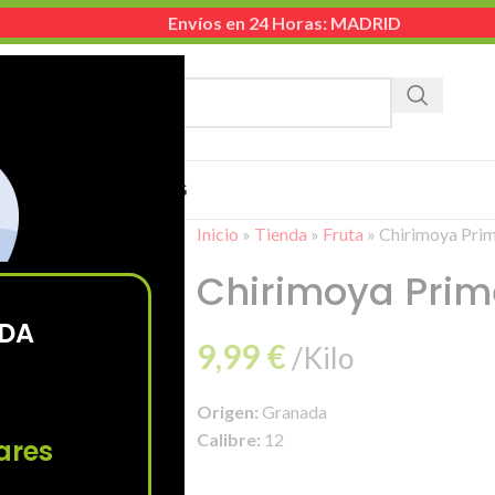
Envíos en 24 Horas: MADRID
TEGORÍA
EMPRESA
CONTACTO
BLOG
Inicio
»
Tienda
»
Fruta
»
Chirimoya Pri
Chirimoya Prim
ODA
9,99
€
/Kilo
Origen:
Granada
Calibre:
12
ares