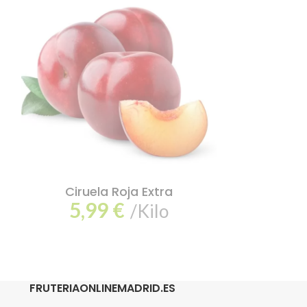
Ciruela Roja Extra
Kiwi
5,99
€
8,
/Kilo
FRUTERIAONLINEMADRID.ES