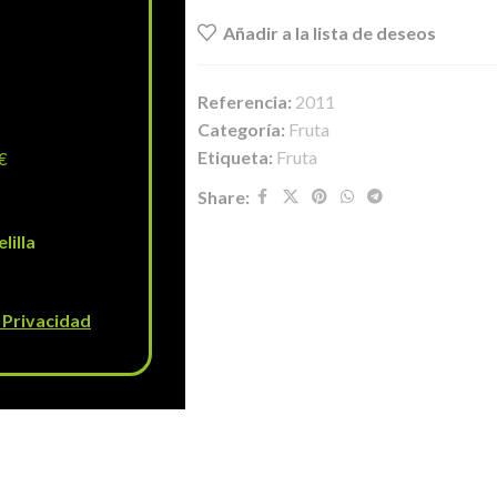
Añadir a la lista de deseos
Referencia:
2011
Categoría:
Fruta
Etiqueta:
Fruta
€
Share:
lilla
e Privacidad