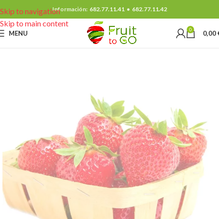
Información:
682.77.11.41
•
682.77.11.42
Skip to navigation
Skip to main content
0
MENU
0,00