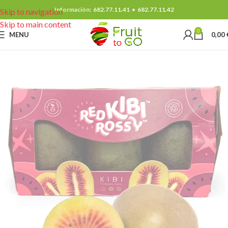
Información:
682.77.11.41
•
682.77.11.42
Skip to navigation
Skip to main content
0
MENU
0,00