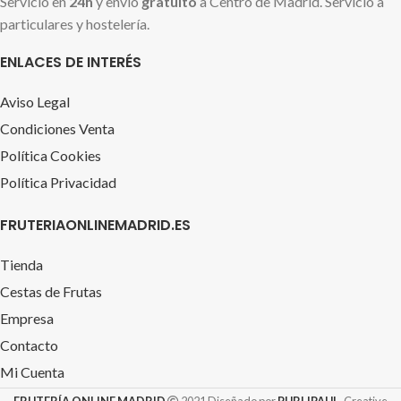
Servicio en
24h
y envío
gratuito
a Centro de Madrid. Servicio a
particulares y hostelería.
ENLACES DE INTERÉS
Aviso Legal
Condiciones Venta
Política Cookies
Política Privacidad
FRUTERIAONLINEMADRID.ES
Tienda
Cestas de Frutas
Empresa
Contacto
Mi Cuenta
FRUTERÍA ONLINE MADRID
2021 Diseñado por
PUBLIPAUL
. Creative