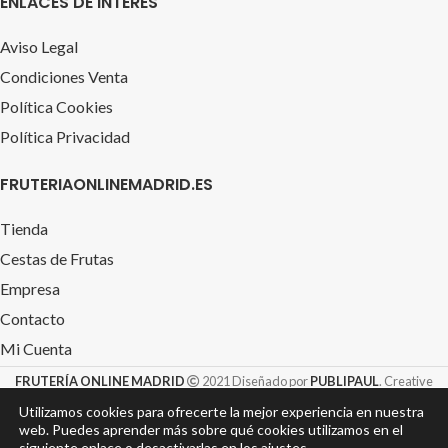
ENLACES DE INTERÉS
Aviso Legal
Condiciones Venta
Política Cookies
Política Privacidad
FRUTERIAONLINEMADRID.ES
Tienda
Cestas de Frutas
Empresa
Contacto
Mi Cuenta
FRUTERÍA ONLINE MADRID
2021 Diseñado por
PUBLIPAUL
. Creative
Design S.L. &
TIENDAROTULACION.com
Utilizamos cookies para ofrecerte la mejor experiencia en nuestra
web. Puedes aprender más sobre qué cookies utilizamos en el
siguiente enlace
o desactivarlas en los ajustes