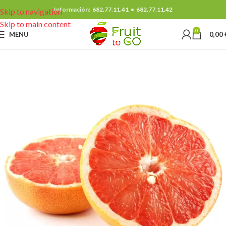
Información:
682.77.11.41
•
682.77.11.42
Skip to navigation
Skip to main content
0
MENU
0,00