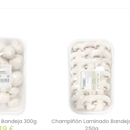
Bandeja 300g
Champiñón Laminado Bandej
49
€
250g