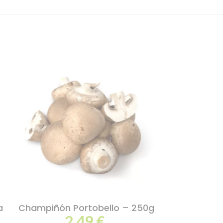
a
Champiñón Portobello – 250g
Setas Negr
2,49
€