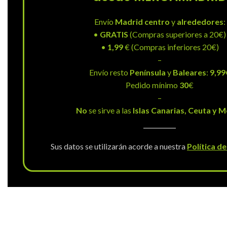
Envío
Madrid centro
y
alrededores
:
•
GRATIS
(Compras superiores a 20€)
•
1,99
€ (Compras inferiores 20€)
–
Envío resto
Península
y
Baleares
:
9,99
Pedido mínimo
30
€
–
No
se sirve a las
Islas Canarias, Ceuta y Me
Sus datos se utilizarán acorde a nuestra
Política d