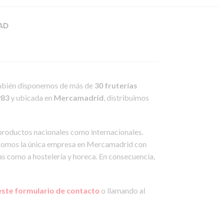
AD
mbién disponemos de más de
30 fruterías
983
y ubicada en
Mercamadrid
, distribuimos
 productos nacionales como internacionales.
 somos la única empresa en Mercamadrid con
as como a hostelería y horeca. En consecuencia,
este formulario de contacto
o llamando al