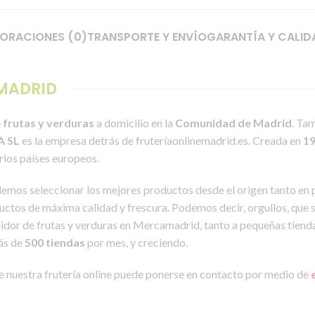
ORACIONES (0)
TRANSPORTE Y ENVÍO
GARANTÍA Y CALID
 MADRID
e
frutas y verduras
a domicilio en la
Comunidad de Madrid
. Ta
A SL
es la empresa detrás de fruteríaonlinemadrid.es. Creada en
1
arios países europeos.
demos seleccionar los mejores productos desde el origen tanto en
ctos de máxima calidad y frescura. Podemos decir, orgullos, que
ibuidor de frutas y verduras en Mercamadrid, tanto a pequeñas tiend
ás de
500 tiendas
por mes, y creciendo.
de nuestra frutería online puede ponerse en contacto por medio de