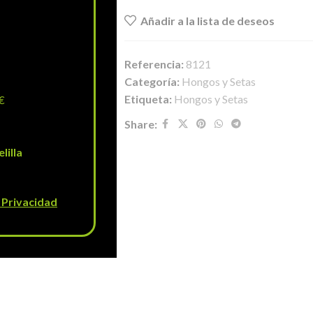
Añadir a la lista de deseos
Referencia:
8121
Categoría:
Hongos y Setas
Etiqueta:
Hongos y Setas
€
Share:
lilla
e Privacidad