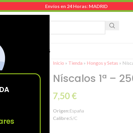
Envíos en 24 Horas: MADRID
TEGORÍA
EMPRESA
CONTACTO
BLOG
Inicio
»
Tienda
»
Hongos y Setas
»
Nísca
Níscalos 1ª – 2
ODA
7,50
€
Origen:
España
Calibre:
S/C
ares