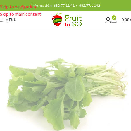
Información:
682.77.11.41
•
682.77.11.42
Skip to navigation
Skip to main content
0
MENU
0,00