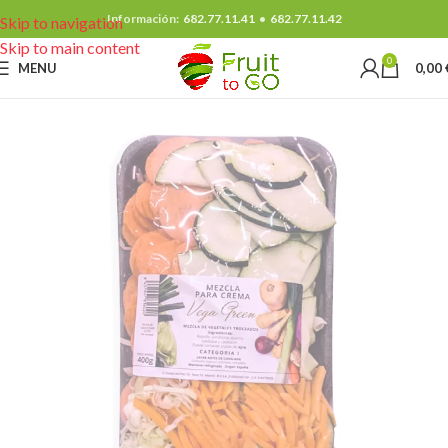
Información:
682.77.11.41
•
682.77.11.42
Skip to navigation
Skip to main content
0
MENU
0,00