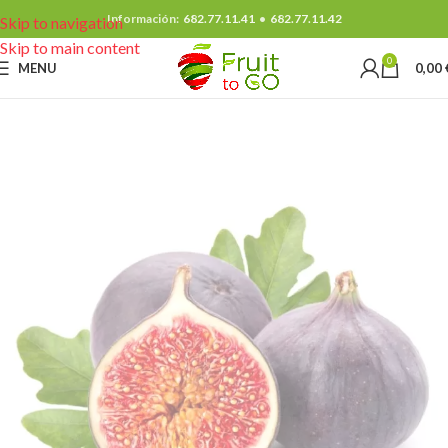
Información:
682.77.11.41
•
682.77.11.42
Skip to navigation
Skip to main content
0
MENU
0,00