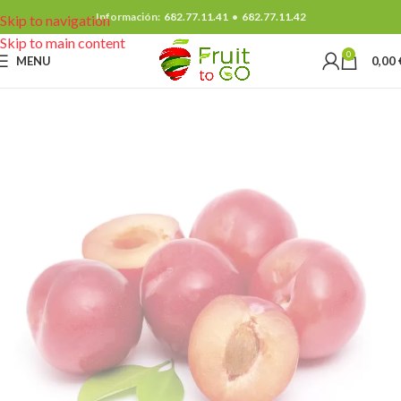
Información:
682.77.11.41
•
682.77.11.42
Skip to navigation
Skip to main content
0
MENU
0,00