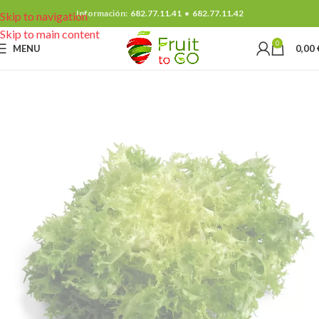
Información:
682.77.11.41
•
682.77.11.42
Skip to navigation
Skip to main content
0
MENU
0,00