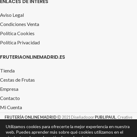
ENLACES DE INTERÉS
Aviso Legal
Condiciones Venta
Política Cookies
Política Privacidad
FRUTERIAONLINEMADRID.ES
Tienda
Cestas de Frutas
Empresa
Contacto
Mi Cuenta
FRUTERÍA ONLINE MADRID
2021 Diseñado por
PUBLIPAUL
. Creative
Design S.L. &
TIENDAROTULACION.com
Utilizamos cookies para ofrecerte la mejor experiencia en nuestra
web. Puedes aprender más sobre qué cookies utilizamos en el